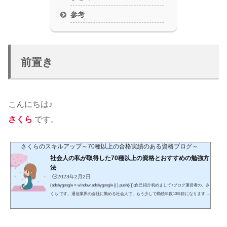
参考
前置き
こんにちは♪
さくら
です。
さくらのスキルアップ～70種以上の合格実績のある資格ブログ～
社会人の私が取得した70種以上の資格とおすすめの勉強方
法
🕒️2023年2月2日
(adsbygoogle = window.adsbygoogle || ).push({});自己紹介初めまして♪ブログ運営者の、さ
くら です。通信業界の会社に勤める社会人で、もう少しで勤続年数10年目になります。
趣味はショッピング・食べ歩き・海外ドラマの視聴です。特に、休日は「hulu」などの
サブスクでよく海外ドラマを見ていて、将来は字幕なしでもドラマの内容を把握できる
ようになりたいです。また、入社後に取得した資格は70種以上であり、具体的な資格名