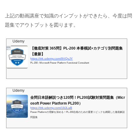
上記の動画講座で知識のインプットができたら、今度は問
題集でアウトプットを図ります。
Udemy
【徹底対策 365問】PL-200 本番模試+カテゴリ別問題集
【最新】
https://trk.udemy.com/9VQvJY
PL-200 : Microsoft Power Platform Functional Consultant
Udemy
全問日本語解説つき120問！PL200試験対策問題集（Micr
osoft Power Platform PL200）
https://trk.udemy.com/19JLaB
Power Platformの理解を深める！PL-200合格のための重要トピックを網羅した徹底解説
問題集