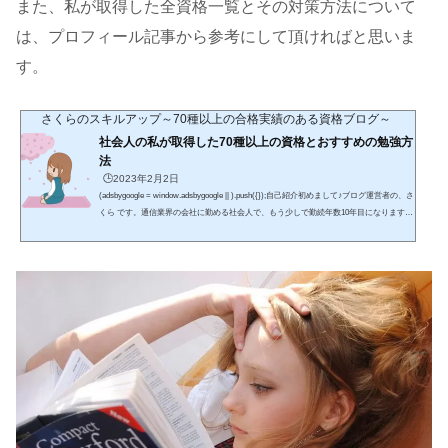
また、私が取得した全資格一覧とその対策方法について
は、プロフィール記事から参考にして頂ければと思いま
す。
さくらのスキルアップ～70種以上の合格実績のある資格ブログ～
社会人の私が取得した70種以上の資格とおすすめの勉強方
法
🕒️2023年2月2日
(adsbygoogle = window.adsbygoogle || ).push({});自己紹介初めまして♪ブログ運営者の、さ
くら です。通信業界の会社に勤める社会人で、もう少しで勤続年数10年目になります。
趣味はショッピング・食べ歩き・海外ドラマの視聴です。特に、休日は「hulu」などの
サブスクでよく海外ドラマを見ていて、将来は字幕なしでもドラマの内容を把握できる
ようになりたいです。また、入社後に取得した資格は70種以上であり、具体的な資格名
は、この先の記事を読んで頂ければ幸いです。2025年の目標としては、英語に力を入
れ、具体的にはTOEI...