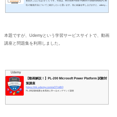
前置きこんにちは♪さくら です。今回は、Microsoft Power Platform Fundamentals(PL-90
0) の勉強方法についてご紹介したいと思います。先に結論を申し上げますと、udemyの
講座で合格は十分可能Microsoftサービスの未経験者でも問題なしhttps://trk.udemy.com/je
Y3Mn https://trk.udemy.com/kOY37M 楽天koboを利用したことがない方「初購入金額が
ポイント70倍」が適用されるので、こちらで購入することをおすすめします。詳細はこ
ちらをご確認ください。DMMブックスを利用したことがない方DMMブックス(電子書
籍)では「90%オフ」クーポ...
本題ですが、Udemyという学習サービスサイトで、動画
講座と問題集を利用しました。
Udemy
【動画解説！】PL-200 Microsoft Power Platform 試験対
策講座
https://trk.udemy.com/aO7mBQ
PL-200試験範囲を体系的に学べるオンデマンド講座