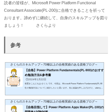
読者の皆様が、Microsoft Power Platform Functional
Consultant Associate(PL-200)に合格できることを祈って
おります。諦めずに継続して、自身のスキルアップを図り
ましょう！ さくらより
参考
さくらのスキルアップ～70種以上の合格実績のある資格ブログ～
【合格】Power Platform Fundamentals(PL-900)のおすす
め勉強方法&参考書
🕒️2024年1月22日
前置きこんにちは♪さくら です。今回は、Microsoft Power Platform Fundamentals(PL-90
0) の勉強方法についてご紹介したいと思います。先に結論を申し上げますと、udemyの
講座で合格は十分可能Microsoftサービスの未経験者でも問題なしhttps://trk.udemy.com/je
Y3Mn https://trk.udemy.com/kOY37M 楽天koboを利用したことがない方「初購入金額が
ポイント70倍」が適用されるので、こちらで購入することをおすすめします。詳細はこ
さくらのスキルアップ～70種以上の合格実績のある資格ブログ～
ちらをご確認ください。DMMブックスを利用したことがない方DMMブックス(電子書
【合格目指して】Power Platform Apps Maker(PL-100)の
籍)では「90%オフ」クーポ...