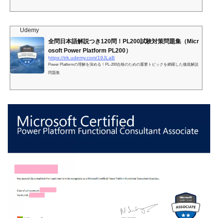
Udemy
全問日本語解説つき120問！PL200試験対策問題集（Micr
osoft Power Platform PL200）
https://trk.udemy.com/19JLaB
Power Platformの理解を深める！PL-200合格のための重要トピックを網羅した徹底解説
問題集