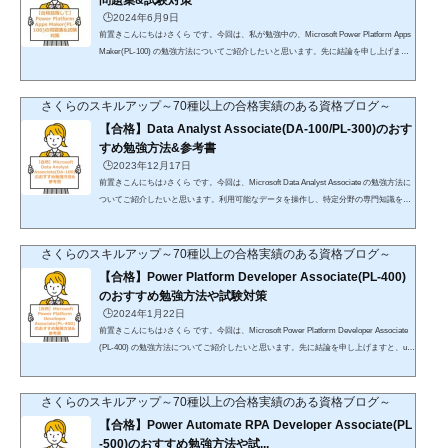
問題集&試験対策
🕒️2024年6月9日
前置きこんにちは♪さくら です。今回は、私が勉強中の、Microsoft Power Platform Apps
Maker(PL-100) の勉強方法についてご紹介したいと思います。先に結論を申し上げます
と、これまでの受験経験からudemyの講座で合格は十分可能と判断Microsoftサービスの
未経験者でも問題ない見込み楽天koboを利用したことがない方「初購入金額がポイント7
0倍」が適用されるので、こちらで購入することをおすすめします。詳細はこちらをご確
さくらのスキルアップ～70種以上の合格実績のある資格ブログ～
認ください。DMMブックスを利用したことがない方DMMブックス(電子書籍)では「9
【合格】Data Analyst Associate(DA-100/PL-300)のおす
0%オフ」クーポンが適用される...
すめ勉強方法&参考書
🕒️2023年12月17日
前置きこんにちは♪さくら です。今回は、Microsoft Data Analyst Associate の勉強方法に
ついてご紹介したいと思います。利用可能なデータを操作し、特定分野の専門知識を応
用して実用的な分析情報を導く能力が求められます。先に結論を申し上げますと、udem
yの講座で合格は十分可能Azureサービスの未経験者でも問題なしhttps://trk.udemy.com/zz
q1RGhttps://trk.udemy.com/bkyR5Mhttps://trk.udemy.com/Z6719k楽天koboを利用したこと
さくらのスキルアップ～70種以上の合格実績のある資格ブログ～
がない方「初購入金額がポイント70倍」が適用されるので、こちらで購入することをお
【合格】Power Platform Developer Associate(PL-400)
すすめします。詳...
のおすすめ勉強方法や試験対策
🕒️2024年1月22日
前置きこんにちは♪さくら です。今回は、Microsoft Power Platform Developer Associate
(PL-400) の勉強方法についてご紹介したいと思います。先に結論を申し上げますと、ude
myの講座で合格は十分可能Microsoftサービスの未経験者でも問題なしhttps://trk.udemy.co
m/enBdAZhttps://trk.udemy.com/qWNr2qhttps://trk.udemy.com/YR7PDq 楽天koboを利用し
たことがない方「初購入金額がポイント70倍」が適用されるので、こちらで購入するこ
さくらのスキルアップ～70種以上の合格実績のある資格ブログ～
とをおすすめします。詳細はこちらをご確認ください。DMMブックスを利用したことが
【合格】Power Automate RPA Developer Associate(PL
ない方DMMブック...
-500)のおすすめ勉強方法や試...