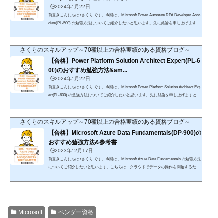
🕒️2024年1月22日
前置きこんにちは♪さくら です。今回は、Microsoft Power Automate RPA Developer Asso
ciate(PL-500) の勉強方法についてご紹介したいと思います。先に結論を申し上げます
と、udemyの講座で合格は十分可能Microsoftサービスの未経験者でも問題なしhttps://trk.u
demy.com/xLY3v3楽天koboを利用したことがない方「初購入金額がポイント70倍」が適
用されるので、こちらで購入することをおすすめします。詳細はこちらをご確認くださ
さくらのスキルアップ～70種以上の合格実績のある資格ブログ～
い。DMMブックスを利用したことがない方DMMブックス(電子書籍)では「90%オフ」
【合格】Power Platform Solution Architect Expert(PL-6
クーポンが適用されるので、...
00)のおすすめ勉強方法&am...
🕒️2024年1月22日
前置きこんにちは♪さくら です。今回は、Microsoft Power Platform Solution Architect Exp
ert(PL-600) の勉強方法についてご紹介したいと思います。先に結論を申し上げますと、
udemyの講座で合格は十分可能Microsoftサービスの未経験者でも問題なし楽天koboを利
用したことがない方「初購入金額がポイント70倍」が適用されるので、こちらで購入す
ることをおすすめします。詳細はこちらをご確認ください。DMMブックスを利用したこ
さくらのスキルアップ～70種以上の合格実績のある資格ブログ～
とがない方DMMブックス(電子書籍)では「90%オフ」クーポンが適用されるので、こち
【合格】Microsoft Azure Data Fundamentals(DP-900)の
らで購入することをおす...
おすすめ勉強方法&参考書
🕒️2023年12月17日
前置きこんにちは♪さくら です。今回は、Microsoft Azure Data Fundamentals の勉強方法
についてご紹介したいと思います。こちらは、クラウドでデータの操作を開始するため
の技術スキルの構築に必要な基礎を提供します。 基本を習得することで、キャリアを速
やかにスタートさせ、Azure から提供されるその他の技術的な機会にさらに深く飛び込
む準備ができます。先に結論を申し上げますと、udemyの講座で合格は十分可能Azureサ
ービスの未経験者でも問題なしhttps://trk.udemy.com/dOY0mK https://trk.udemy.com/K07L
Dx 楽天koboを利用...
Microsoft
ベンダー資格