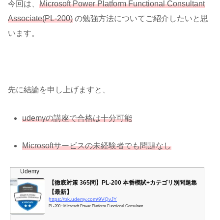
は、この先の記事を読んで頂ければ幸いです。2025年の目標としては、英語に力を入
今回は、
Microsoft Power Platform Functional Consultant
れ、具体的にはTOEI...
Associate(PL-200)
の勉強方法についてご紹介したいと思
います。
先に結論を申し上げますと、
udemyの講座で合格は十分可能
Microsoftサービスの未経験者でも問題なし
Udemy
【徹底対策 365問】PL-200 本番模試+カテゴリ別問題集
【最新】
https://trk.udemy.com/9VQvJY
PL-200 : Microsoft Power Platform Functional Consultant