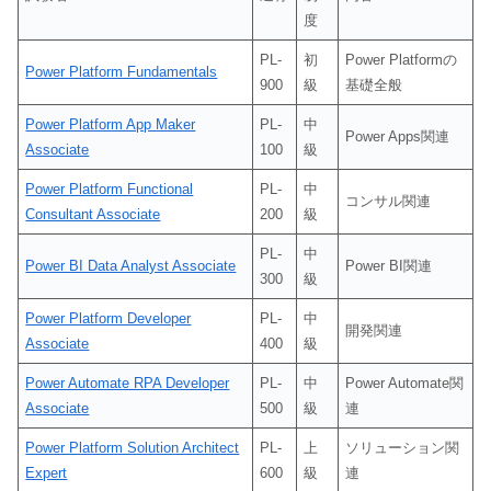
度
PL-
初
Power Platformの
Power Platform Fundamentals
900
級
基礎全般
Power Platform App Maker
PL-
中
Power Apps関連
Associate
100
級
Power Platform Functional
PL-
中
コンサル関連
Consultant Associate
200
級
PL-
中
Power BI Data Analyst Associate
Power BI関連
300
級
Power Platform Developer
PL-
中
開発関連
Associate
400
級
Power Automate RPA Developer
PL-
中
Power Automate関
Associate
500
級
連
Power Platform Solution Architect
PL-
上
ソリューション関
Expert
600
級
連