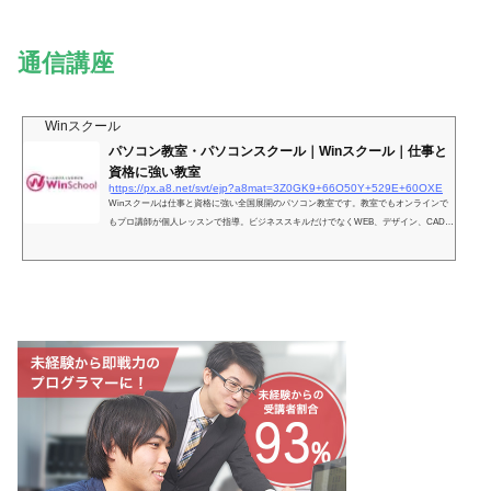
通信講座
Winスクール
パソコン教室・パソコンスクール｜Winスクール｜仕事と
資格に強い教室
https://px.a8.net/svt/ejp?a8mat=3Z0GK9+66O50Y+529E+60OXE
Winスクールは仕事と資格に強い全国展開のパソコン教室です。教室でもオンラインで
もプロ講師が個人レッスンで指導。ビジネススキルだけでなくWEB、デザイン、CAD、
IT、プログラミング業界のプロとして活躍できるスキルが身につきます。