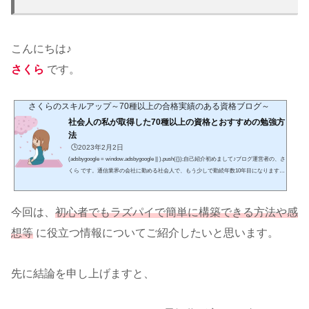
こんにちは♪
さくら
です。
さくらのスキルアップ～70種以上の合格実績のある資格ブログ～
社会人の私が取得した70種以上の資格とおすすめの勉強方
法
🕒️2023年2月2日
(adsbygoogle = window.adsbygoogle || ).push({});自己紹介初めまして♪ブログ運営者の、さ
くら です。通信業界の会社に勤める社会人で、もう少しで勤続年数10年目になります。
趣味はショッピング・食べ歩き・海外ドラマの視聴です。特に、休日は「hulu」などの
サブスクでよく海外ドラマを見ていて、将来は字幕なしでもドラマの内容を把握できる
ようになりたいです。また、入社後に取得した資格は70種以上であり、具体的な資格名
今回は、
初心者
でもラズパイで簡単に構築できる
方法や感
は、この先の記事を読んで頂ければ幸いです。2025年の目標としては、英語に力を入
れ、具体的にはTOEI...
想等
に役立つ情報についてご紹介したいと思います。
先に結論を申し上げますと、