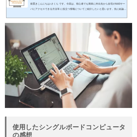
前置きこんにちは♪さくら です。今回は、初心者でも簡単に外出先から自宅のNASサー
バにアクセスできる方法等 に役立つ情報についてご紹介したいと思います。先に結論を
申し上げますと、NASサーバーは電気代が安いラズパイで構築VPNサーバの設定はルー
タにして外出先からNASサーバにアクセスorange pi 5 plus 16GBがおすすめ(function(b,c,f,
g,a,d,e){b.MoshimoAffiliateObject=a;b=b||function(){arguments.currentScript=c.currentScript|
|c.scripts;(b.q=b.q||).push(arguments)};c.getElementById(a)||(d=c.createElement(f),d.src=...
使用したシングルボードコンピュータ
の感想