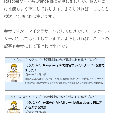
Raspberry PiからOrange piに変更しましたが、個人的に
は性能もよく重宝しております。よろしければ、こちらも
検討して頂ければ幸いです。
参考ですが、マイクラサーバとしてだけでなく、ファイル
サーバとしても活用しています。よろしければ、こちらの
記事も参考にして頂ければ幸いです。
さくらのスキルアップ～70種以上の合格実績のある資格ブログ～
【ラズパイ】Raspberry Piで自宅ファイルサーバーを立て
ました！
🕒️2024年5月11日
前置きこんにちは♪さくら です。今回は、初心者でもラズパイで簡単にファイルサーバ
を構築できる方法や感想等 に役立つ情報についてご紹介したいと思います。先に結論を
申し上げますと、ファイルサーバーは電気代が安いラズパイで構築初心者でも遊びなが
らLinuxのサーバ構築について体験して学べるorange pi 5 plus 16GBがおすすめ(function(b,
c,f,g,a,d,e){b.MoshimoAffiliateObject=a;b=b||function(){arguments.currentScript=c.currentScr
さくらのスキルアップ～70種以上の合格実績のある資格ブログ～
ipt||c.scripts;(b.q=b.q||).push(arguments)};c.getElementById(a)||(d=c.createElement(f)...
【ラズパイ】外出先からNASサーバのRaspberry Piにア
クセスする方法
🕒️2024年5月18日