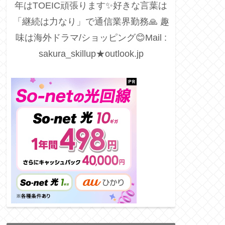
年はTOEIC頑張ります✨好きな言葉は
「継続は力なり」で通信業界勤務🙏 趣
味は海外ドラマ/ショッピング😊Mail :
sakura_skillup★outlook.jp