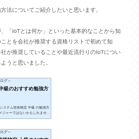
でよく海外ドラマを見ていて、将来
方法についてご紹介したいと思います。
うになりたいです。また、入社後
な資格名は、この先の記事を読んで
、英語に力を入れ、具体的にはTOE
、「IoTとは何か」といった基本的なことから知
のことを会社が推奨する資格リストで初めて知
社が推奨していることや最近流行りのIoTについ
みようと思いました。
ブログ～
 中級のおすすめ勉強方
Tシステム技術検定 中級 の勉強方
メジャーではないかもしれません
から知識を深めることができま
、ご注意ください。先に結論を申
、キーワードの理解を深めること
ブログ～
思うので、何度も熟読すること楽