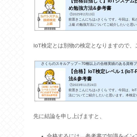
【合格目指して】IoTシステム
天koboを利用したことがない方「初購入金
で、こちら...
め勉強方法&参考書
🕒️2025年2月13日
前置きこんにちは♪さくら です。今回は、私が
上級 の勉強方法についてご紹介したいと思
もしれませんが、「IoTとは何か」といった
とができます。参考ですが、IoT検定とは別
ください。先に結論を申し上げますと、参考
IoT検定とは別物の検定となりますので
ードの理解を深めること論理的に知識をアウ
に、小論文対策をすれば合格は十分可能と判断
方「初購...
さくらのスキルアップ～70種以上の合格実績のある資格
【合格】IoT検定レベル１(IoT
法&参考書
🕒️2023年11月24日
前置きこんにちは♪さくら です。今回は、IoT検
法についてご紹介したいと思います。本検定
く、それぞれの立場でIoTを企画・開発・利
ことができます。類似した名称の検定に、「Io
oTシステム技術検定 中級」がございますが
先に結論を申し上げますと、
に結論を申し上げますと、参考書で知識をイ
深めること出題範囲が広いので、何度も熟読し
たことが...
合格するには、参考書で知識をイン