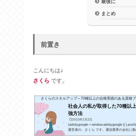
最後に
まとめ
前置き
こんにちは♪
さくら
です。
さくらのスキルアップ～70種以上の合格実績のある資格
社会人の私が取得した70種以
強方法
🕒️2023年2月2日
(adsbygoogle = window.adsbygoogle ||
運営者の、さくら です。通信業界の会社に
数10年目になります。趣味はショッピング