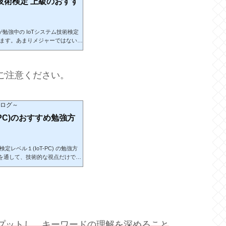
技術検定 上級のおすす
額がポイント70倍」が適用されるの
勉強中の IoTシステム技術検定
います。あまりメジャーではないか
基本的なことから知識を深めるこ
物の検定となりますので、ご注意
書で知識をインプットし、キーワ
、ご注意ください。
トプットできるようにするため
楽天koboを利用したことがない
ブログ～
-PC)のおすすめ勉強方
定レベル１(IoT-PC) の勉強方
を通して、技術的な視点だけでな
用するために必要な知識を深める
Tシステム技術検定 基礎」や「I
、別物なので注意しましょう。先
ンプットし、キーワードの理解を
網羅すること楽天koboを利用し
プットし、キーワードの理解を深めること