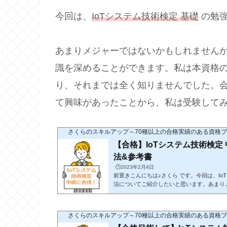
す。特に、休日は「hulu」などのサブスク
今回は、
IoTシステム技術検定 基礎
の勉強
は字幕なしでもドラマの内容を把握できるよ
に取得した資格は70種以上であり、具体的
頂ければ幸いです。2025年の目標としては
I...
あまりメジャーではないかもしれませんが
識を深めることができます。私は本資格
り、それまでは全く知りませんでした。会
て興味があったことから、私は受験して
さくらのスキルアップ～70種以上の合格実績のある資格
【合格】IoTシステム技術検定
法&参考書
🕒️2023年2月4日
前置きこんにちは♪さくら です。今回は、Io
法についてご紹介したいと思います。あまり
が、「IoTとは何か」といった基本的なこと
す。IoT検定とは別物の検定となりますので
し上げますと、参考書で知識をインプットし
さくらのスキルアップ～70種以上の合格実績のある資格
教科書からそのまま出題されることが多いと