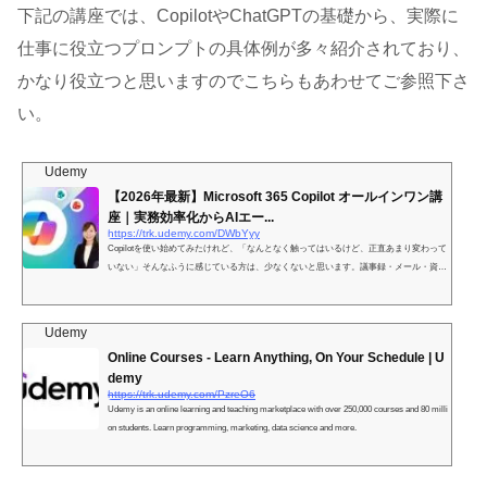
下記の講座では、CopilotやChatGPTの基礎から、実際に
仕事に役立つプロンプトの具体例が多々紹介されており、
かなり役立つと思いますのでこちらもあわせてご参照下さ
い。
Udemy
【2026年最新】Microsoft 365 Copilot オールインワン講
座｜実務効率化からAIエー...
https://trk.udemy.com/DWbYyy
Copilotを使い始めてみたけれど、「なんとなく触ってはいるけど、正直あまり変わって
いない」そんなふうに感じている方は、少なくないと思います。議事録・メール・資料
作成・情報検索…毎日繰り返す「こなし仕事」をCopilotで減らしたいのに、どう使えば
いいかイメージが湧かない。そのもどかしさに応えるために、この講座をつくりまし
た。Copilot Chatの基本的な使いこなしから、Teams・Outlook・Office各アプリへの実務
Udemy
活用、さらに自分専用のAIエージェント作成まで。「なんとなく使っている」が、「こ
Online Courses - Learn Anything, On Your Schedule | U
れがあれば仕事が回る」に変わ...
demy
https://trk.udemy.com/PzreO6
Udemy is an online learning and teaching marketplace with over 250,000 courses and 80 milli
on students. Learn programming, marketing, data science and more.