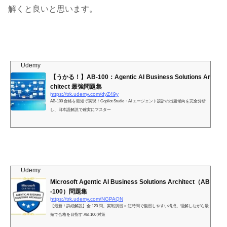
解くと良いと思います。
Udemy
【うかる！】AB-100：Agentic AI Business Solutions Ar
chitect 最強問題集
https://trk.udemy.com/dyZ49y
AB-100 合格を最短で実現！Copilot Studio・AI エージェント設計の出題傾向を完全分析
し、日本語解説で確実にマスター
Udemy
Microsoft Agentic AI Business Solutions Architect（AB
-100）問題集
https://trk.udemy.com/NGPAQN
【最新！詳細解説】全 120 問。実戦演習 × 短時間で復習しやすい構成。理解しながら最
短で合格を目指す AB-100 対策