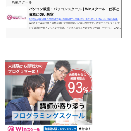
Winスクール
パソコン教室・パソコンスクール｜Winスクール｜仕事と
資格に強い教室
https://px.a8.net/svt/ejp?a8mat=3Z0GK9+66O50Y+529E+60OXE
Winスクールは仕事と資格に強い全国展開のパソコン教室です。教室でもオンラインで
もプロ講師が個人レッスンで指導。ビジネススキルだけでなくWEB、デザイン、CAD、
IT、プログラミング業界のプロとして活躍できるスキルが身につきます。