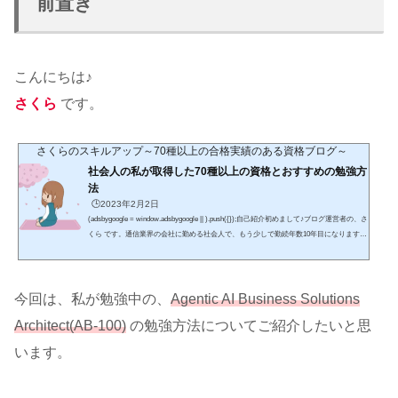
前置き
こんにちは♪
さくら
です。
さくらのスキルアップ～70種以上の合格実績のある資格ブログ～
社会人の私が取得した70種以上の資格とおすすめの勉強方
法
🕒️2023年2月2日
(adsbygoogle = window.adsbygoogle || ).push({});自己紹介初めまして♪ブログ運営者の、さ
くら です。通信業界の会社に勤める社会人で、もう少しで勤続年数10年目になります。
趣味はショッピング・食べ歩き・海外ドラマの視聴です。特に、休日は「hulu」などの
サブスクでよく海外ドラマを見ていて、将来は字幕なしでもドラマの内容を把握できる
ようになりたいです。また、入社後に取得した資格は70種以上であり、具体的な資格名
は、この先の記事を読んで頂ければ幸いです。2025年の目標としては、英語に力を入
今回は、私が勉強中の、
Agentic AI Business Solutions
れ、具体的にはTOEI...
Architect(AB-100)
の勉強方法についてご紹介したいと思
います。