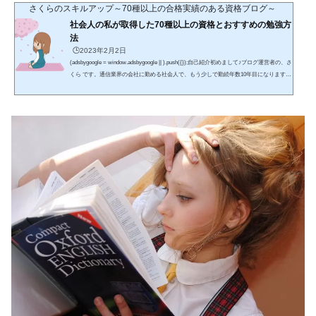
さくらのスキルアップ～70種以上の合格実績のある資格ブログ～
社会人の私が取得した70種以上の資格とおすすめの勉強方
法
🕒️2023年2月2日
(adsbygoogle = window.adsbygoogle || ).push({});自己紹介初めまして♪ブログ運営者の、さ
くら です。通信業界の会社に勤める社会人で、もう少しで勤続年数10年目になります。
趣味はショッピング・食べ歩き・海外ドラマの視聴です。特に、休日は「hulu」などの
サブスクでよく海外ドラマを見ていて、将来は字幕なしでもドラマの内容を把握できる
ようになりたいです。また、入社後に取得した資格は70種以上であり、具体的な資格名
は、この先の記事を読んで頂ければ幸いです。2025年の目標としては、英語に力を入
れ、具体的にはTOEI...