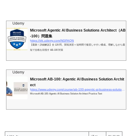
Udemy
Microsoft Agentic AI Business Solutions Architect（AB
-100）問題集
https://trk.udemy.com/NGPAQN
【最新！詳細解説】全 120 問。実戦演習 × 短時間で復習しやすい構成。理解しながら最
短で合格を目指す AB-100 対策
Udemy
Microsoft AB-100: Agentic AI Business Solution Archit
ect
https://www.udemy.com/course/ab-100-agentic-ai-business-solutions-architect-practice-test/?im_ref=yaBUzVR4bxycTcsWCJXmHwzCUkpTLGVqxRkky80&#038;#038;sharedid=&#038;#038;irpid=6634492&#038;#038;utm_medium=affiliate&#038;#038;utm_source=impact&#038;#038;utm_audience=mx&#038;#038;utm_tactic=&quot;Content&quot;,&quot;Japan&quot;&#038;#038;utm_content=3193860&#038;#038;utm_campaign=6634492&#038;#038;irgwc=1&#038;#038;afsrc=1&#038;#038;couponCode=V2JPLETSLEARN
Microsoft AB-100: Agentic AI Business Solution Architect Practice Test