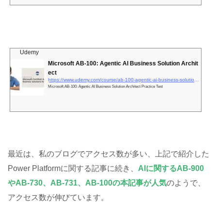
Udemy
Microsoft AB-100: Agentic AI Business Solution Archit
ect
https://www.udemy.com/course/ab-100-agentic-ai-business-solutions-architect-practice-test/?im_ref=yaBUzVR4bxycTcsWCJXmHwzCUkpTLGVqxRkky80&#038;#038;sharedid=&#038;#038;irpid=6634492&#038;#038;utm_medium=affiliate&#038;#038;utm_source=impact&#038;#038;utm_audience=mx&#038;#038;utm_tactic=&quot;Content&quot;,&quot;Japan&quot;&#038;#038;utm_content=3193860&#038;#038;utm_campaign=6634492&#038;#038;irgwc=1&#038;#038;afsrc=1&#038;#038;couponCode=V2JPLETSLEARN
Microsoft AB-100: Agentic AI Business Solution Architect Practice Test
最近は、私のブログでアクセス数が多い、上記で紹介した
Power Platformに関する記事に続き、
AIに関するAB-900
やAB-730、AB-731、AB-100の本記事が人気
のようで、
アクセス数が伸びています。