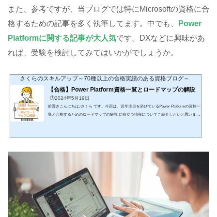
また、参考ですが、当ブログでは特にMicrosoftの資格に合
格するための記事を多く執筆してます。中でも、
Power
Platformに関する記事が大人気
です。DXなどに興味があ
れば、受験を検討してみてはいかがでしょうか。
さくらのスキルアップ～70種以上の合格実績のある資格ブログ～
【合格】Power Platform資格一覧とロードマップの解説
🕒️2024年5月19日
前置きこんにちは♪さくら です。今回は、近年注目を浴びているPower Platformの資格一
覧と合格するためのロードマップの解説 に役立つ情報についてご紹介したいと思いま
す。私の全ブログ記事の中でも、これらの資格はかなり人気な部類となり、Power Platfo
rmの関心が高いことが伺えますので、勉強してみてはいかがでしょうか。先に結論を申
し上げますと、初級レベルのPL-900から受験し、レベルアップを図ろうudemyの動画講
座で体系的に学ぶudemyの動画講座をもとに、実際に手を動かして習熟すること 試験
名通称難易度内容Power Platfo...