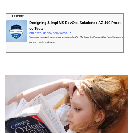
Udemy
Designing & Impl MS DevOps Solutions : AZ-400 Practi
ce Tests
https://trk.udemy.com/Wy7a7P
6 practice tests with latest exam questions for AZ-400. Pass the Microsoft DevOps Solutions e
xam on your first attempt.