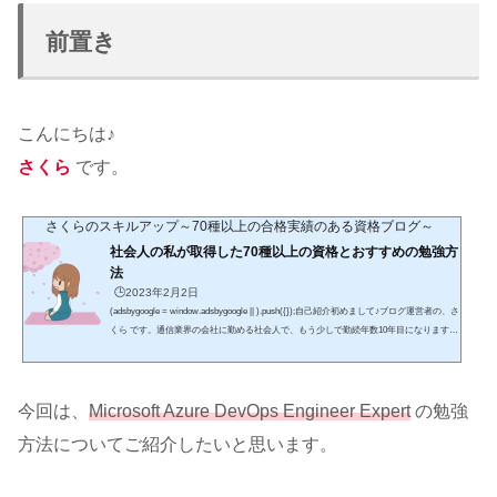
前置き
こんにちは♪
さくら
です。
さくらのスキルアップ～70種以上の合格実績のある資格ブログ～
社会人の私が取得した70種以上の資格とおすすめの勉強方
法
🕒️2023年2月2日
(adsbygoogle = window.adsbygoogle || ).push({});自己紹介初めまして♪ブログ運営者の、さ
くら です。通信業界の会社に勤める社会人で、もう少しで勤続年数10年目になります。
趣味はショッピング・食べ歩き・海外ドラマの視聴です。特に、休日は「hulu」などの
サブスクでよく海外ドラマを見ていて、将来は字幕なしでもドラマの内容を把握できる
ようになりたいです。また、入社後に取得した資格は70種以上であり、具体的な資格名
は、この先の記事を読んで頂ければ幸いです。2025年の目標としては、英語に力を入
今回は、
Microsoft Azure DevOps Engineer Expert
の勉強
れ、具体的にはTOEI...
方法についてご紹介したいと思います。