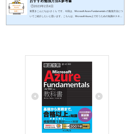
おすすめ勉強方法&参考書
🕒️2023年2月4日
前置きこんにちは♪さくら です。今回は、Microsoft Azure Fundamentals の勉強方法につ
いてご紹介したいと思います。こちらは、Microsoft Azure上で行うための知識やスキル
を認定する資格となります。クラウドサービスであるAzureに関する知識やスキルが求め
られます。先に結論を申し上げますと、参考書の熟読だけで合格は十分可能Azureサービ
スの未経験者でも問題なしhttps://trk.udemy.com/raY3Njhttps://trk.udemy.com/kOY3G0楽天
koboを利用したことがない方「初購入金額がポイント70倍」が適用されるので、こちら
で購入することを...