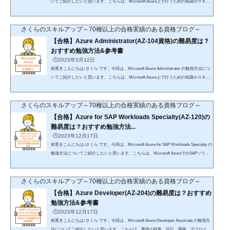
いてご紹介したいと思います。こちらは、Microsoft Azure上で行うための知識やスキル
を認定する資格となります。クラウドサービスであるAzureに関する知識やスキルが求め
られます。先に結論を申し上げますと、参考書の熟読だけで合格は十分可能Azureサービ
スの未経験者でも問題なしhttps://trk.udemy.com/raY3Njhttps://trk.udemy.com/kOY3G0楽天
さくらのスキルアップ～70種以上の合格実績のある資格ブログ～
koboを利用したことがない方「初購入金額がポイント70倍」が適用されるので、こちら
【合格】Azure Administrator(AZ-104資格)の難易度は？
で購入することを...
おすすめ勉強方法&参考書
🕒️2023年3月12日
前置きこんにちは♪さくら です。今回は、Microsoft Azure Administrator の勉強方法につ
いてご紹介したいと思います。こちらは、Microsoft Azure上で行うための知識やスキル
を認定する資格となります。試験では、Microsoft Azure環境の実装や管理などに関する
知識が問われます。具体的には、Azure ADやストレージ、仮想ネットワーク等に関する
知識が問われます。先に結論を申し上げますと、参考書の熟読だけで合格は十分可能Az
さくらのスキルアップ～70種以上の合格実績のある資格ブログ～
ureサービスの未経験者でも問題なしhttps://trk.udemy.com/Xm7A3Ghttps://trk.udemy.com/
【合格】Azure for SAP Workloads Specialty(AZ-120)の
Wy7a3Jhttps://trk....
難易度は？おすすめ勉強方法...
🕒️2023年12月17日
前置きこんにちは♪さくら です。今回は、Microsoft Azure for SAP Workloads Specialty の
勉強方法についてご紹介したいと思います。こちらは、Microsoft AzureでのSAPソリュ
ーションの初期移行や統合、長期的な運用に固有のシステムアプリケーション、製品(S
AP)システムのランドスケープと業界標準に関する知識が問われます。先に結論を申し
上げますと、udemyの講座で合格は十分可能Azureサービスの未経験者でも問題なし楽天
さくらのスキルアップ～70種以上の合格実績のある資格ブログ～
koboを利用したことがない方「初購入金額がポイント70倍」が適用されるので、こちら
【合格】Azure Developer(AZ-204)の難易度は？おすすめ
で購入することをおすすめ...
勉強方法&参考書
🕒️2023年12月17日
前置きこんにちは♪さくら です。今回は、Microsoft Azure Developer Associate の勉強方
法についてご紹介したいと思います。こちらは、要件の収集、設計、開発、デプロイ、