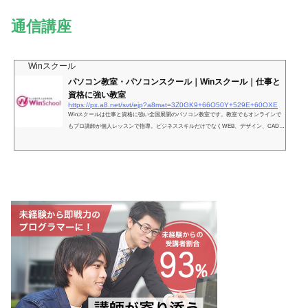
通信講座
Winスクール
パソコン教室・パソコンスクール｜Winスクール｜仕事と
資格に強い教室
https://px.a8.net/svt/ejp?a8mat=3Z0GK9+66O50Y+529E+60OXE
Winスクールは仕事と資格に強い全国展開のパソコン教室です。教室でもオンラインで
もプロ講師が個人レッスンで指導。ビジネススキルだけでなくWEB、デザイン、CAD、
IT、プログラミング業界のプロとして活躍できるスキルが身につきます。