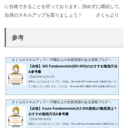
に合格できることを祈っております。諦めずに継続して、
自身のスキルアップを図りましょう！ さくらより
参考
さくらのスキルアップ～70種以上の合格実績のある資格ブログ～
【合格】365 Fundamentals(MS-900)のおすすめ勉強方法
&参考書
🕒️2023年12月17日
前置きこんにちは♪さくら です。今回は、Microsoft 365 Fundamentals の勉強方法につい
てご紹介したいと思います。こちらは、 Microsoft 365 の機能に関する知識が問われま
す。クラウドサービスを採用する利点サービスとしてのソフトウェア (SaaS) クラウド
モデルの基本Microsoft 365 クラウド サービスを実装する価値先に結論を申し上げます
と、udemyの講座で合格は十分可能Azureサービスの未経験者でも問題なし楽天koboを利
さくらのスキルアップ～70種以上の合格実績のある資格ブログ～
用したことがない方「初購入金額がポイント70倍」が適用されるので、こちらで購入す
【合格】Azure Fundamentals(AZ-900資格)の難易度は？
ることをおすすめし...
おすすめ勉強方法&参考書
🕒️2023年2月4日
前置きこんにちは♪さくら です。今回は、Microsoft Azure Fundamentals の勉強方法につ