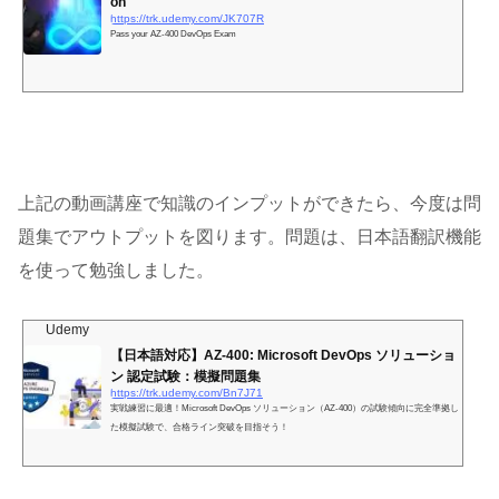
on
https://trk.udemy.com/JK707R
Pass your AZ-400 DevOps Exam
上記の動画講座で知識のインプットができたら、今度は問
題集でアウトプットを図ります。問題は、日本語翻訳機能
を使って勉強しました。
Udemy
【日本語対応】AZ-400: Microsoft DevOps ソリューショ
ン 認定試験：模擬問題集
https://trk.udemy.com/Bn7J71
実戦練習に最適！Microsoft DevOps ソリューション（AZ-400）の試験傾向に完全準拠し
た模擬試験で、合格ライン突破を目指そう！