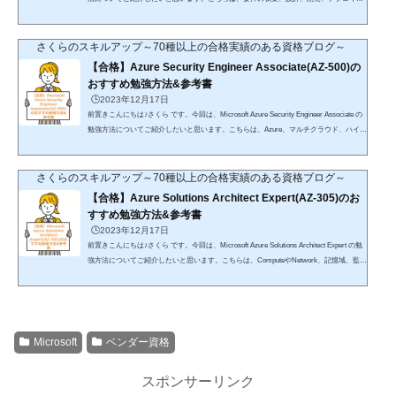
セキュリティ、メンテナンス、パフォーマンス チューニング、監視など、開発のすべて
のフェーズに参加する責任に関する知識が問われます。先に結論を申し上げますと、ude
myの講座で合格は十分可能Azureサービスの未経験者でも問題なしhttps://trk.udemy.com/
さくらのスキルアップ～70種以上の合格実績のある資格ブログ～
B5AqGW https://www.udemy.com/course/az-204-microsoft-azure-developer-associate/?co
【合格】Azure Security Engineer Associate(AZ-500)の
uponCode=V3JPLE...
おすすめ勉強方法&参考書
🕒️2023年12月17日
前置きこんにちは♪さくら です。今回は、Microsoft Azure Security Engineer Associate の
勉強方法についてご紹介したいと思います。こちらは、Azure、マルチクラウド、ハイブ
リッドの各環境でリソースのセキュリティの実装、管理、監視に関する知識が問われま
す。先に結論を申し上げますと、udemyの講座で合格は十分可能Azureサービスの未経験
者でも問題なしhttps://trk.udemy.com/VOVoQMhttps://trk.udemy.com/LK7qMj 楽天koboを
さくらのスキルアップ～70種以上の合格実績のある資格ブログ～
利用したことがない方「初購入金額がポイント70倍」が適用されるので、こちらで購入
【合格】Azure Solutions Architect Expert(AZ-305)のお
することをおすすめ...
すすめ勉強方法&参考書
🕒️2023年12月17日
前置きこんにちは♪さくら です。今回は、Microsoft Azure Solutions Architect Expert の勉
強方法についてご紹介したいと思います。こちらは、ComputeやNetwork、記憶域、監
視、Securityに関する知識が問われます。先に結論を申し上げますと、udemyの講座で合
格は十分可能Azureサービスの未経験者でも問題なし楽天koboを利用したことがない方
「初購入金額がポイント70倍」が適用されるので、こちらで購入することをおすすめし
ます。詳細はこちらをご確認ください。DMMブックスを利用したことがない方DMMブ
ックス(電子書籍)では「90%オ...
Microsoft
ベンダー資格
スポンサーリンク